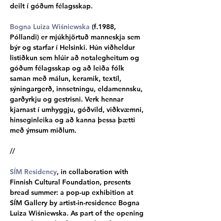
deilt í góðum félagsskap.
Bogna Luiza Wiśniewska
 (f.1988, 
Póllandi) er mjúkhjörtuð manneskja sem 
býr og starfar í Helsinki. Hún viðheldur 
listiðkun sem hlúir að notalegheitum og 
góðum félagsskap og að leiða fólk 
saman með málun, keramik, textíl, 
sýningargerð, innsetningu, eldamennsku, 
garðyrkju og gestrisni. Verk hennar 
kjarnast í umhyggju, góðvild, viðkvæmni, 
hinseginleika og að kanna þessa þætti 
með ýmsum miðlum.
//
SÍM Residency
, in collaboration with 
Finnish Cultural Foundation, presents 
bread summer: a pop-up exhibition at 
SÍM Gallery by artist-in-residence Bogna 
Luiza Wiśniewska. As part of the opening 