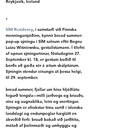
Reykjavík, Iceland
-
SÍM Residency
, í samstarfi við Finnska 
menningarsjóðinn, kynnir bread summer: 
pop-up sýningu í SÍM salnum eftir Bognu 
Luizu Wiśniewsku, gestalistamann. Í tilefni 
af opnun sýningarinnar, föstudaginn 27. 
September kl. 18, er gestum boðið til 
borðs að gæða sér á ætum skúlptúrum. 
Sýningin stendur einungis út þessa helgi, 
til 29. september.
bread summer, fjallar um hina hljóðlátu 
fegurð tengsla—milli jarðvegs og brauðs, 
vina og augnablika, leirs og snertingar. 
Sýningin er afrakstur tíma varið í íslensku 
landslagi og endurspeglar hæglátt en 
ákveðið ferli: brauð bakað við jarðhita, 
mótað af þolinmæði og umhyggju og 