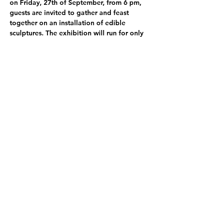
on Friday, 27th of September, from 6 pm, 
guests are invited to gather and feast 
together on an installation of edible 
sculptures. The exhibition will run for only 
one weekend, until September 29th.
bread summer explores the quiet beauty 
of connection—between soil and bread, 
friends and moments, clay and touch. 
Inspired by time spent in the Icelandic 
landscape, each work reflects a slow, 
intentional process: bread baked in 
geothermal soil, formed with patience 
and care, and shared in good company.
Bogna Luiza Wiśniewska
 (b.1988, Poland) 
is a soft-hearted person who lives and 
works in Helsinki, where she maintains an 
arts practice that fosters cosy spaces and 
good company, bringing people together 
through painting, ceramics, textiles, 
exhibition-making, installation, cooking, 