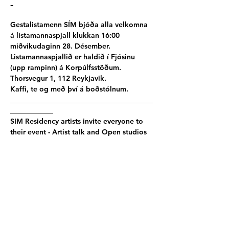
-
Gestalistamenn SÍM bjóða alla velkomna 
á listamannaspjall klukkan 16:00 
miðvikudaginn 28. Désember. 
Listamannaspjallið er haldið í Fjósinu 
(upp rampinn) á Korpúlfsstöðum. 
Thorsvegur 1, 112 Reykjavik.
Kaffi, te og með því á boðstólnum.
________________________________________
____________
SIM Residency artists invite everyone to 
their event - Artist talk and Open studios 
at 04:00 PM, Tuesday the 28th of 
December at the SIM´s studio and 
exposition hall at Korpúlffstaðir.
Thorsvegur 1, 112, Reykjavik.
Coffee, tea, and snacks for visitors.
Live stream on 
SIM Residency
 Instagram.
Participating artists:
Marcel Tarelkin - DE
 │ 
Ambar Garcia - 
USA
│ 
Cansu Naz Tekir - TR
 │
Aukse 