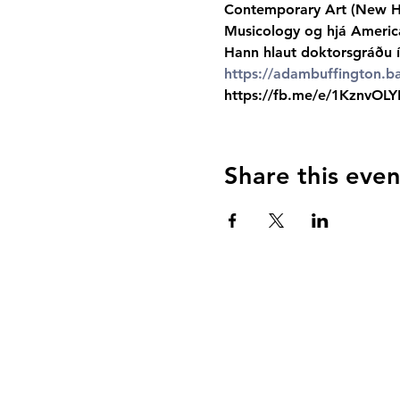
Contemporary Art (New Hav
Musicology og hjá American
Hann hlaut doktorsgráðu í 
https://adambuffington.
https://fb.me/e/1KznvOLY
Share this even