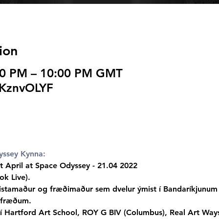
ion
:00 PM – 10:00 PM GMT
1KznvOLYF
yssey Kynna:
April at Space Odyssey - 21.04 2022

ok Live).
istamaður og fræðimaður sem dvelur ýmist í Bandaríkjunum e
arfræðum.
í Hartford Art School, ROY G BIV (Columbus), Real Art Ways