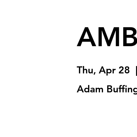
AMB
Thu, Apr 28
  
Adam Buffin
Registration is clo
See other event