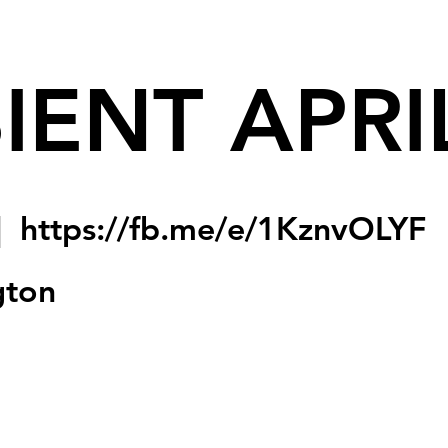
IENT APRI
|  
https://fb.me/e/1KznvOLYF
gton
sed
s