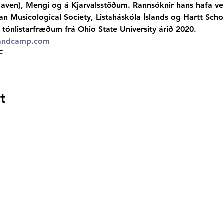
en), Mengi og á Kjarvalsstöðum. Rannsóknir hans hafa veri
 Musicological Society, Listaháskóla Íslands og Hartt Schoo
tónlistarfræðum frá Ohio State University árið 2020.
bandcamp.com
F
t