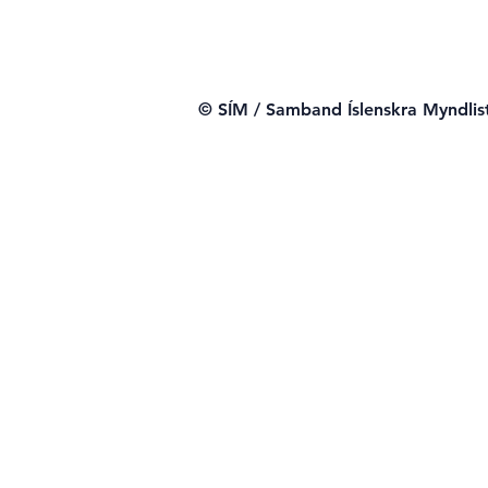
Webmaster Login
© SÍM / Samband Íslenskra Myndli